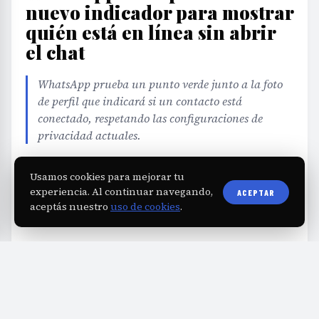
nuevo indicador para mostrar
quién está en línea sin abrir
el chat
WhatsApp prueba un punto verde junto a la foto
de perfil que indicará si un contacto está
conectado, respetando las configuraciones de
privacidad actuales.
Usamos cookies para mejorar tu
EDITORIAL TEAM
·
Jul 15, 2026
·
2 min de lectura
·
Fuente:
eldiadegualeguay.com
experiencia. Al continuar navegando,
ACEPTAR
aceptás nuestro
uso de cookies
.