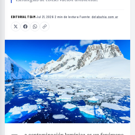
EDITORIAL TEAM
·
Jul 21, 2026
·
2 min de lectura
·
Fuente:
delabahia.com.ar
a contaminación lumínica es un fenómeno