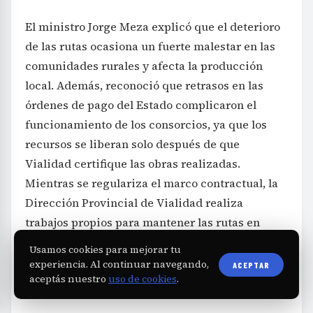
El ministro Jorge Meza explicó que el deterioro
de las rutas ocasiona un fuerte malestar en las
comunidades rurales y afecta la producción
local. Además, reconoció que retrasos en las
órdenes de pago del Estado complicaron el
funcionamiento de los consorcios, ya que los
recursos se liberan solo después de que
Vialidad certifique las obras realizadas.
Mientras se regulariza el marco contractual, la
Dirección Provincial de Vialidad realiza
trabajos propios para mantener las rutas en
condiciones mínimas durante este período de
Usamos cookies para mejorar tu
transición, buscando minimizar el impacto de
experiencia. Al continuar navegando,
ACEPTAR
aceptás nuestro
uso de cookies
.
las lluvias que se pronostican.