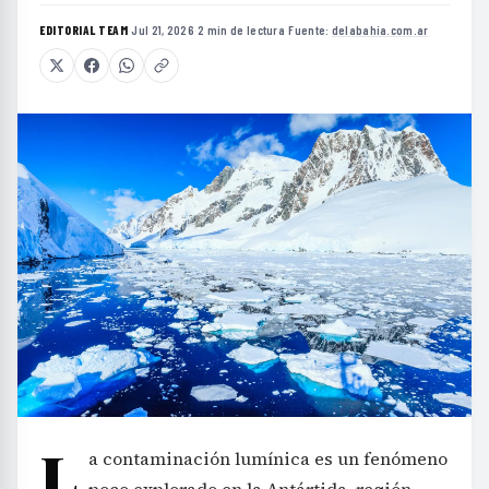
EDITORIAL TEAM
·
Jul 21, 2026
·
2 min de lectura
·
Fuente:
delabahia.com.ar
L
a contaminación lumínica es un fenómeno
poco explorado en la Antártida, región