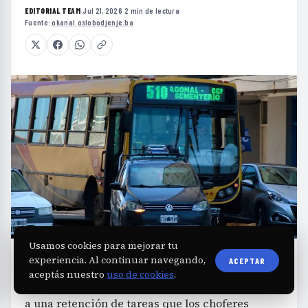
EDITORIAL TEAM
·
Jul 21, 2026
·
2 min de lectura
·
Fuente:
okanal.oslobodjenje.ba
Usamos cookies para mejorar tu
E
experiencia. Al continuar navegando,
ACEPTAR
l servicio de colectivos en Necochea y
aceptás nuestro
uso de cookies
.
Quequén se encuentra paralizado debido
a una retención de tareas que los choferes