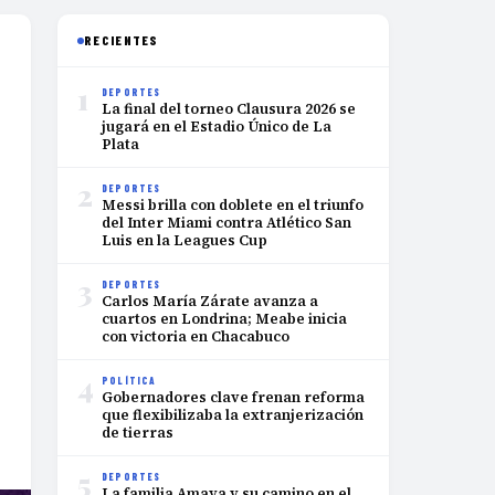
RECIENTES
1
DEPORTES
La final del torneo Clausura 2026 se
jugará en el Estadio Único de La
Plata
2
DEPORTES
Messi brilla con doblete en el triunfo
del Inter Miami contra Atlético San
Luis en la Leagues Cup
3
DEPORTES
Carlos María Zárate avanza a
cuartos en Londrina; Meabe inicia
con victoria en Chacabuco
4
POLÍTICA
Gobernadores clave frenan reforma
que flexibilizaba la extranjerización
de tierras
5
DEPORTES
La familia Amaya y su camino en el