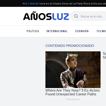
del torneo Clausura 2026 se jugará en el Estadio Único de La Plata
·
Messi brilla con doble
EN TENDENCIA
POLÍTICA
INTERNACIONAL
ECONOMÍA
TECNO