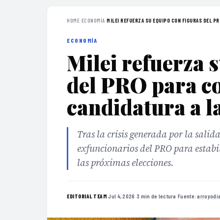
HOME
›
ECONOMÍA
›
MILEI REFUERZA SU EQUIPO CON FIGURAS DEL PRO
ECONOMÍA
Milei refuerza 
del PRO para co
candidatura a l
Tras la crisis generada por la sali
exfuncionarios del PRO para estabil
las próximas elecciones.
·
Jul 4, 2026
·
3 min de lectura
·
Fuente:
arroyodi
EDITORIAL TEAM