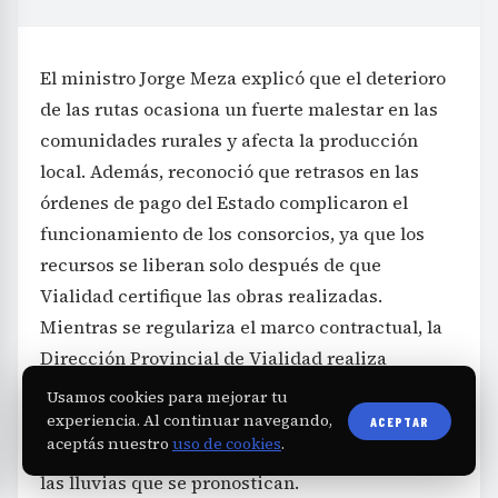
El ministro Jorge Meza explicó que el deterioro
de las rutas ocasiona un fuerte malestar en las
comunidades rurales y afecta la producción
local. Además, reconoció que retrasos en las
órdenes de pago del Estado complicaron el
funcionamiento de los consorcios, ya que los
recursos se liberan solo después de que
Vialidad certifique las obras realizadas.
Mientras se regulariza el marco contractual, la
Dirección Provincial de Vialidad realiza
trabajos propios para mantener las rutas en
Usamos cookies para mejorar tu
condiciones mínimas durante este período de
experiencia. Al continuar navegando,
ACEPTAR
aceptás nuestro
uso de cookies
.
transición, buscando minimizar el impacto de
las lluvias que se pronostican.