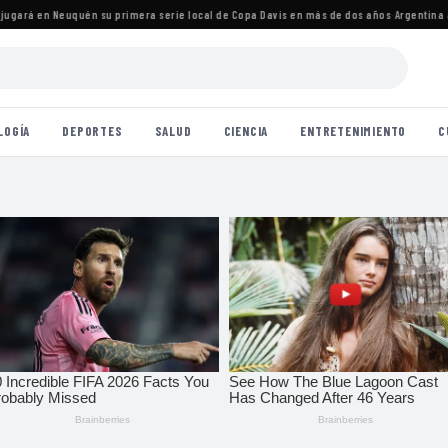
ará en Neuquén su primera serie local de Copa Davis en más de dos años
·
Argentina ava
LOGÍA
DEPORTES
SALUD
CIENCIA
ENTRETENIMIENTO
C