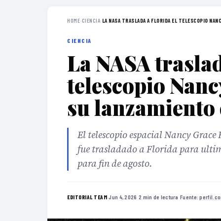
HOME
›
CIENCIA
›
LA NASA TRASLADA A FLORIDA EL TELESCOPIO NANCY
CIENCIA
La NASA traslad
telescopio Nan
su lanzamiento 
El telescopio espacial Nancy Grace 
fue trasladado a Florida para ultim
para fin de agosto.
·
Jun 4, 2026
·
2 min de lectura
·
Fuente:
perfil.c
EDITORIAL TEAM