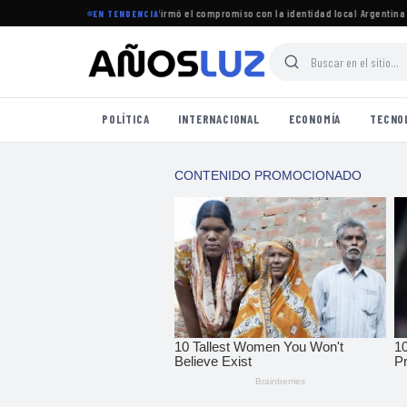
uró el período legislativo y reafirmó el compromiso con la identidad local
·
Argentina jug
EN TENDENCIA
POLÍTICA
INTERNACIONAL
ECONOMÍA
TECNO