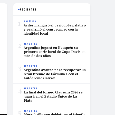
RECIENTES
1
POLÍTICA
Avilés inauguró el período legislativo
y reafirmó el compromiso con la
identidad local
2
DEPORTES
Argentina jugará en Neuquén su
primera serie local de Copa Davis en
más de dos años
3
DEPORTES
Argentina avanza para recuperar un
Gran Premio de Fórmula 1 con el
Autódromo Gálvez
4
DEPORTES
La final del torneo Clausura 2026 se
jugará en el Estadio Único de La
Plata
5
DEPORTES
Messi brilla con doblete en el triunfo