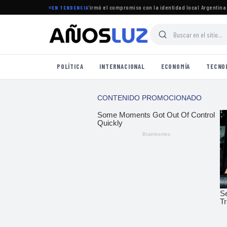
ró el período legislativo y reafirmó el compromiso con la identidad local
·
Argentina jug
EN TENDENCIA
POLÍTICA
INTERNACIONAL
ECONOMÍA
TECNO