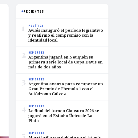
RECIENTES
1
POLÍTICA
Avilés inauguró el período legislativo
y reafirmó el compromiso con la
identidad local
2
DEPORTES
Argentina jugará en Neuquén su
primera serie local de Copa Davis en
más de dos años
3
DEPORTES
Argentina avanza para recuperar un
Gran Premio de Fórmula 1 con el
Autódromo Gálvez
4
DEPORTES
La final del torneo Clausura 2026 se
jugará en el Estadio Único de La
Plata
5
DEPORTES
Messi brilla con doblete en el triunfo