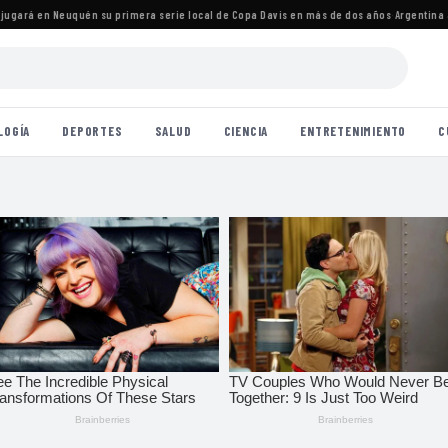
ará en Neuquén su primera serie local de Copa Davis en más de dos años
·
Argentina avan
LOGÍA
DEPORTES
SALUD
CIENCIA
ENTRETENIMIENTO
C