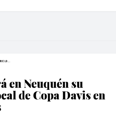
IE LO...
rá en Neuquén su
ocal de Copa Davis en
s