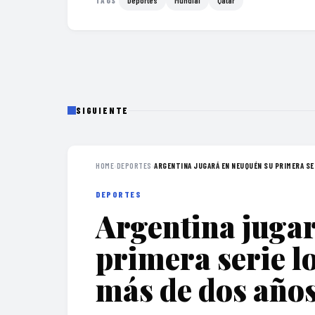
Deportes
Mundial
Qatar
TAGS
SIGUIENTE
HOME
›
DEPORTES
›
ARGENTINA JUGARÁ EN NEUQUÉN SU PRIMERA SER
DEPORTES
Argentina juga
primera serie l
más de dos año