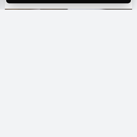
L
a morosidad en préstamos personales
marcó un nuevo máximo, con un
porcentaje de impagos que rozó el
15,9%
en
mayo, según datos oficiales del Banco Central de
la República Argentina (BCRA). Este indicador
reflejó el mayor incremento mensual en seis