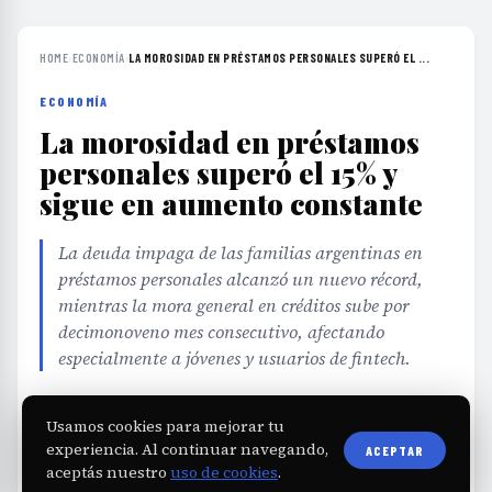
HOME
›
ECONOMÍA
›
LA MOROSIDAD EN PRÉSTAMOS PERSONALES SUPERÓ EL ...
ECONOMÍA
La morosidad en préstamos
personales superó el 15% y
sigue en aumento constante
La deuda impaga de las familias argentinas en
préstamos personales alcanzó un nuevo récord,
mientras la mora general en créditos sube por
decimonoveno mes consecutivo, afectando
especialmente a jóvenes y usuarios de fintech.
EDITORIAL TEAM
·
Jul 25, 2026
·
3 min de lectura
·
Usamos cookies para mejorar tu
Fuente:
diarioprimeralinea.com.ar
experiencia. Al continuar navegando,
ACEPTAR
aceptás nuestro
uso de cookies
.