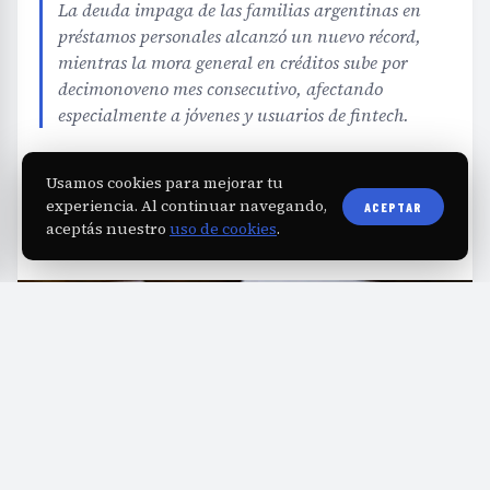
La deuda impaga de las familias argentinas en
préstamos personales alcanzó un nuevo récord,
mientras la mora general en créditos sube por
decimonoveno mes consecutivo, afectando
especialmente a jóvenes y usuarios de fintech.
EDITORIAL TEAM
·
Jul 25, 2026
·
3 min de lectura
·
Usamos cookies para mejorar tu
Fuente:
diarioprimeralinea.com.ar
experiencia. Al continuar navegando,
ACEPTAR
aceptás nuestro
uso de cookies
.