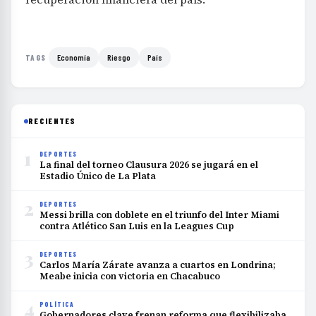
Economía
Riesgo
País
TAGS
RECIENTES
1
DEPORTES
La final del torneo Clausura 2026 se jugará en el
Estadio Único de La Plata
2
DEPORTES
Messi brilla con doblete en el triunfo del Inter Miami
contra Atlético San Luis en la Leagues Cup
3
DEPORTES
Carlos María Zárate avanza a cuartos en Londrina;
Meabe inicia con victoria en Chacabuco
4
POLÍTICA
Gobernadores clave frenan reforma que flexibilizaba