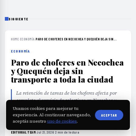
SIGUIENTE
HOME
›
ECONOMÍA
›
PARO DE CHOFERES EN NECOCHEA Y QUEQUÉN DEJA SIN...
ECONOMÍA
Paro de choferes en Necochea
y Quequén deja sin
transporte a toda la ciudad
La retención de tareas de los choferes afecta por
completo el servicio de colectivos en Necochea y
Quequén, generando preocupación por la
Usamos cookies para mejorar tu
continuidad del transporte público.
experiencia. Al continuar navegando,
ACEPTAR
aceptás nuestro
uso de cookies
.
EDITORIAL TEAM
·
Jul 21, 2026
·
2 min de lectura
·