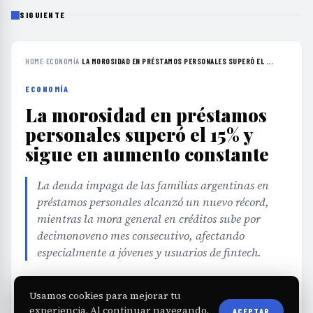
SIGUIENTE
HOME
›
ECONOMÍA
›
LA MOROSIDAD EN PRÉSTAMOS PERSONALES SUPERÓ EL ...
ECONOMÍA
La morosidad en préstamos
personales superó el 15% y
sigue en aumento constante
La deuda impaga de las familias argentinas en
préstamos personales alcanzó un nuevo récord,
mientras la mora general en créditos sube por
decimonoveno mes consecutivo, afectando
especialmente a jóvenes y usuarios de fintech.
EDITORIAL TEAM
·
Jul 25, 2026
·
3 min de lectura
·
Usamos cookies para mejorar tu
Fuente:
diarioprimeralinea.com.ar
experiencia. Al continuar navegando,
ACEPTAR