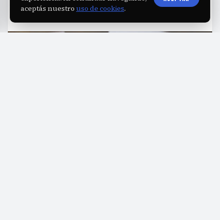
aceptás nuestro
uso de cookies
.
L
a morosidad en préstamos personales
marcó un nuevo máximo, con un
porcentaje de impagos que rozó el
15,9%
en
mayo, según datos oficiales del Banco Central de