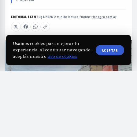
EDITORIAL TEAM
·
Aug 1, 2026
·
2 min de lectura
·
Fuente:
rionegro.com.ar
Usamos cookies para mejorar tu
experiencia. Al continuar navegando,
ACEPTAR
aceptás nuestro
uso de cookies
.
U
n operativo que organiza la espera de más
de 400 camiones se lleva adelante en