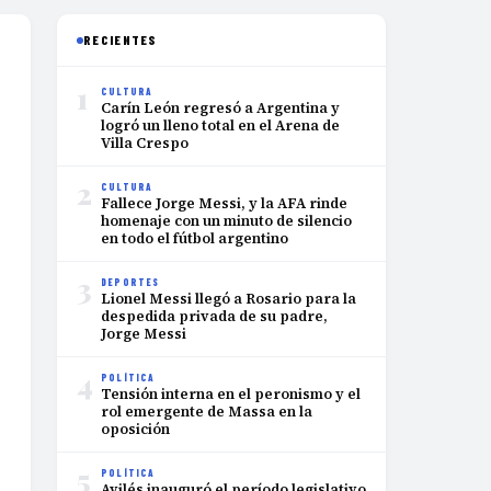
RECIENTES
1
CULTURA
Carín León regresó a Argentina y
logró un lleno total en el Arena de
Villa Crespo
2
CULTURA
Fallece Jorge Messi, y la AFA rinde
homenaje con un minuto de silencio
en todo el fútbol argentino
3
DEPORTES
Lionel Messi llegó a Rosario para la
despedida privada de su padre,
Jorge Messi
4
POLÍTICA
Tensión interna en el peronismo y el
rol emergente de Massa en la
oposición
5
POLÍTICA
Avilés inauguró el período legislativo