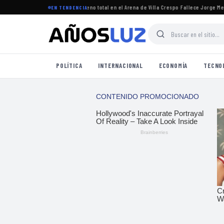
gresó a Argentina y logró un lleno total en el Arena de Villa Crespo
·
Fallece Jorge Messi,
EN TENDENCIA
POLÍTICA
INTERNACIONAL
ECONOMÍA
TECNO