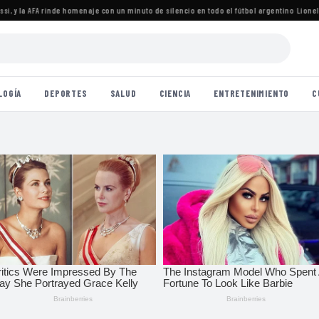
 y la AFA rinde homenaje con un minuto de silencio en todo el fútbol argentino
·
Lionel Me
LOGÍA
DEPORTES
SALUD
CIENCIA
ENTRETENIMIENTO
C