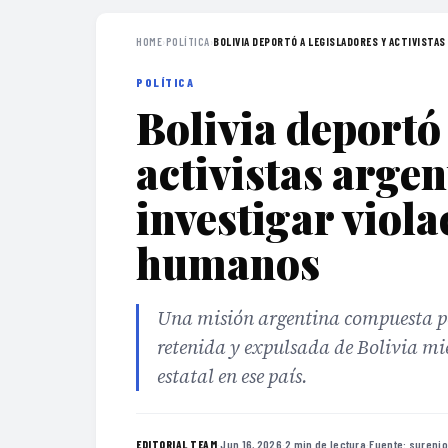
HOME
›
POLÍTICA
›
BOLIVIA DEPORTÓ A LEGISLADORES Y ACTIVISTAS 
POLÍTICA
Bolivia deportó 
activistas arge
investigar viol
humanos
Una misión argentina compuesta por
retenida y expulsada de Bolivia mie
estatal en ese país.
·
Jun 16, 2026
·
2 min de lectura
·
Fuente:
surenio
EDITORIAL TEAM