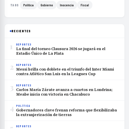
Política
Gobierno
Inocencia
Fiscal
TAGS
RECIENTES
1
DEPORTES
La final del torneo Clausura 2026 se jugará en el
Estadio Único de La Plata
2
DEPORTES
Messi brilla con doblete en el triunfo del Inter Miami
contra Atlético San Luis en la Leagues Cup
3
DEPORTES
Carlos María Zárate avanza a cuartos en Londrina;
Meabe inicia con victoria en Chacabuco
4
POLÍTICA
Gobernadores clave frenan reforma que flexibilizaba
la extranjerización de tierras
5
DEPORTES