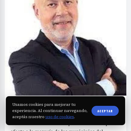
L
Usamos cookies para mejorar tu
a estructura de La Libertad Avanza (LLA)
experiencia. Al continuar navegando,
ACEPTAR
en la Primera Sección Electoral
aceptás nuestro
uso de cookies
.
bonaerense enfrenta una profunda crisis que