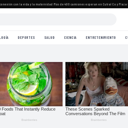
nexión con la vida y la maternidad
·
Más de 400 camiones esperan en Cutral Co y Plaza Hui
LOGÍA
DEPORTES
SALUD
CIENCIA
ENTRETENIMIENTO
C