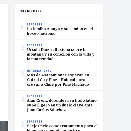
RECIENTES
1
DEPORTES
La familia Amaya y su camino en el
boxeo nacional
2
DEPORTES
Úrsula Díaz reflexiona sobre la
montaña y su conexión con la vida y
la maternidad
3
INTERNACIONAL
Más de 400 camiones esperan en
Cutral Co y Plaza Huincul para
cruzar a Chile por Pino Hachado
4
DEPORTES
Alan Crenz defenderá su título latino
superligero en un duelo clave ante
Juan Carlos Sánchez
5
DEPORTES
El ejercicio como tratamiento para el
bienestar mental: impacto y