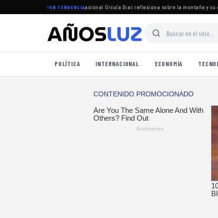
Amaya y su camino en el boxeo nacional
·
Úrsula Díaz reflexiona sobre la montaña y su co
EN TENDENCIA
POLÍTICA
INTERNACIONAL
ECONOMÍA
TECNO