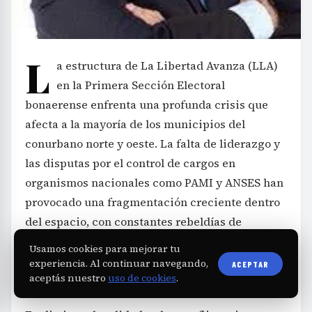
L
a estructura de La Libertad Avanza (LLA)
en la Primera Sección Electoral
bonaerense enfrenta una profunda crisis que
afecta a la mayoría de los municipios del
conurbano norte y oeste. La falta de liderazgo y
las disputas por el control de cargos en
organismos nacionales como PAMI y ANSES han
provocado una fragmentación creciente dentro
del espacio, con constantes rebeldías de
concejales y militantes contra la dirigencia
Usamos cookies para mejorar tu
centralizada por Sebastián Pareja y Luciano
experiencia. Al continuar navegando,
ACEPTAR
aceptás nuestro
uso de cookies
.
Olivera.