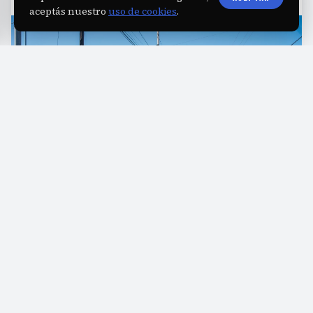
aceptás nuestro
uso de cookies
.
L
a repavimentación integral en la avenida
Gobernador Correa se encuentra en una
etapa final, con un avance técnico que supera el
90%. Este proyecto, supervisado por el