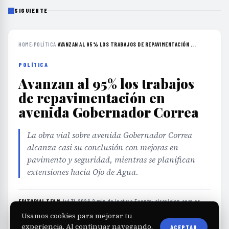
SIGUIENTE
HOME
›
POLÍTICA
›
AVANZAN AL 95% LOS TRABAJOS DE REPAVIMENTACIÓN ...
POLÍTICA
Avanzan al 95% los trabajos
de repavimentación en
avenida Gobernador Correa
La obra vial sobre avenida Gobernador Correa
alcanza casi su conclusión con mejoras en
pavimento y seguridad, mientras se planifican
extensiones hacia Ojo de Agua.
EDITORIAL TEAM
·
Jul 31, 2026
·
2 min de lectura
·
Fuente:
airevision.com.ar
Usamos cookies para mejorar tu
experiencia. Al continuar navegando,
ACEPTAR