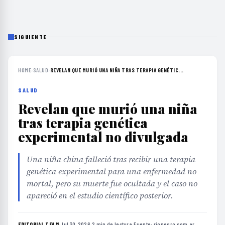
SIGUIENTE
HOME
›
SALUD
›
REVELAN QUE MURIÓ UNA NIÑA TRAS TERAPIA GENÉTIC...
SALUD
Revelan que murió una niña
tras terapia genética
experimental no divulgada
Una niña china falleció tras recibir una terapia
genética experimental para una enfermedad no
mortal, pero su muerte fue ocultada y el caso no
apareció en el estudio científico posterior.
EDITORIAL TEAM
·
Jul 30, 2026
·
2 min de lectura
·
Fuente:
rionegro.com.ar