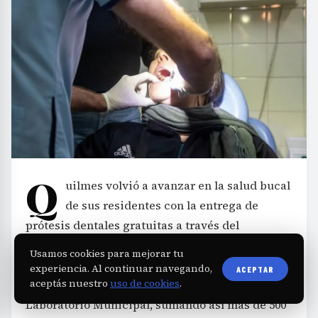
Q
uilmes volvió a avanzar en la salud bucal
de sus residentes con la entrega de
prótesis dentales gratuitas a través del
programa municipal
Quilmes Sonríe
. Durante
Usamos cookies para mejorar tu
la última jornada, vecinos del distrito recibieron
experiencia. Al continuar navegando,
ACEPTAR
aceptás nuestro
uso de cookies
.
sus prótesis confeccionadas íntegramente en el
Laboratorio Municipal, sumando así más de 500