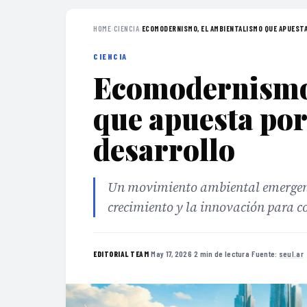
HOME
›
CIENCIA
›
ECOMODERNISMO, EL AMBIENTALISMO QUE APUESTA
CIENCIA
Ecomodernismo,
que apuesta por 
desarrollo
Un movimiento ambiental emergent
crecimiento y la innovación para c
·
May 17, 2026
·
2 min de lectura
·
Fuente:
seul.ar
EDITORIAL TEAM