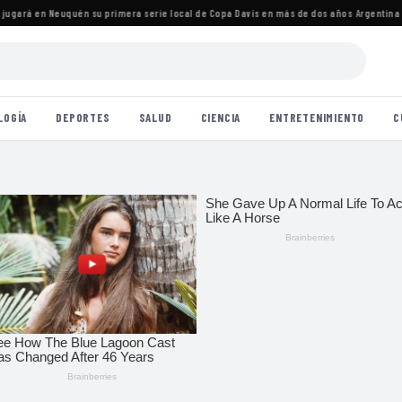
ará en Neuquén su primera serie local de Copa Davis en más de dos años
·
Argentina ava
LOGÍA
DEPORTES
SALUD
CIENCIA
ENTRETENIMIENTO
C