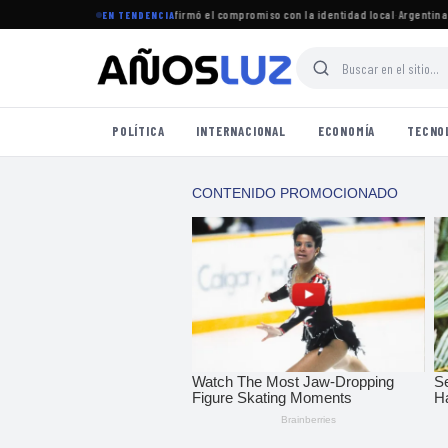
uró el período legislativo y reafirmó el compromiso con la identidad local
·
Argentina jug
EN TENDENCIA
POLÍTICA
INTERNACIONAL
ECONOMÍA
TECNO