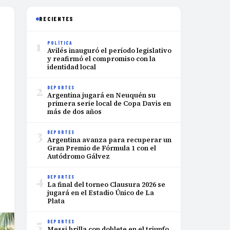
RECIENTES
1
POLÍTICA
Avilés inauguró el período legislativo
y reafirmó el compromiso con la
identidad local
2
DEPORTES
Argentina jugará en Neuquén su
primera serie local de Copa Davis en
más de dos años
3
DEPORTES
Argentina avanza para recuperar un
Gran Premio de Fórmula 1 con el
Autódromo Gálvez
4
DEPORTES
La final del torneo Clausura 2026 se
jugará en el Estadio Único de La
Plata
5
DEPORTES
Messi brilla con doblete en el triunfo