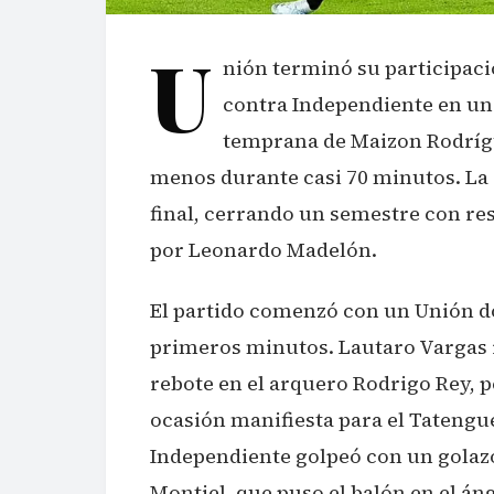
U
nión terminó su participació
contra Independiente en un
temprana de Maizon Rodrígu
menos durante casi 70 minutos. La 
final, cerrando un semestre con res
por Leonardo Madelón.
El partido comenzó con un Unión d
primeros minutos. Lautaro Vargas 
rebote en el arquero Rodrigo Rey, 
ocasión manifiesta para el Tatengu
Independiente golpeó con un golazo
Montiel, que puso el balón en el án