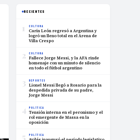
RECIENTES
1
CULTURA
Carín León regresó a Argentina y
logró un lleno total en el Arena de
Villa Crespo
2
CULTURA
Fallece Jorge Messi, y la AFA rinde
homenaje con un minuto de silencio
en todo el fútbol argentino
3
DEPORTES
Lionel Messi llegó a Rosario para la
despedida privada de su padre,
Jorge Messi
4
POLÍTICA
Tensión interna en el peronismo y el
rol emergente de Massa en la
oposición
5
POLÍTICA
Avilés inauguró el período legislativo