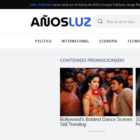
gresó a Argentina y logró un lleno total en el Arena de Villa Crespo
·
Fallece Jorge Messi,
EN TENDENCIA
POLÍTICA
INTERNACIONAL
ECONOMÍA
TECNO