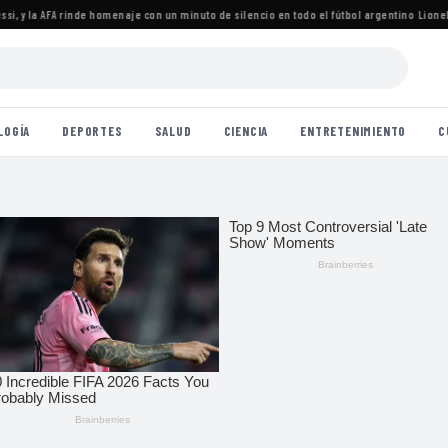
 y la AFA rinde homenaje con un minuto de silencio en todo el fútbol argentino
·
Lionel Me
LOGÍA
DEPORTES
SALUD
CIENCIA
ENTRETENIMIENTO
C