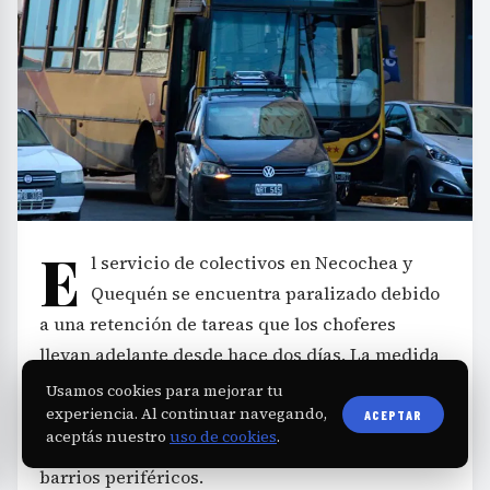
E
l servicio de colectivos en Necochea y
Quequén se encuentra paralizado debido
a una retención de tareas que los choferes
llevan adelante desde hace dos días. La medida
afecta a todas las líneas de transporte, dejando
Usamos cookies para mejorar tu
experiencia. Al continuar navegando,
sin conexión a los usuarios en diferentes zonas
ACEPTAR
aceptás nuestro
uso de cookies
.
de ambas ciudades, incluido el centro, la playa y
barrios periféricos.