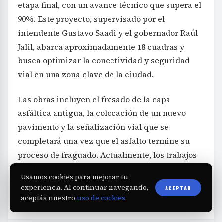
etapa final, con un avance técnico que supera el
90%. Este proyecto, supervisado por el
intendente Gustavo Saadi y el gobernador Raúl
Jalil, abarca aproximadamente 18 cuadras y
busca optimizar la conectividad y seguridad
vial en una zona clave de la ciudad.
Las obras incluyen el fresado de la capa
asfáltica antigua, la colocación de un nuevo
pavimento y la señalización vial que se
completará una vez que el asfalto termine su
proceso de fraguado. Actualmente, los trabajos
avanzan en la intersección con la avenida
Usamos cookies para mejorar tu
Misiones y la cuadra de la calle Dardo Aguirre,
experiencia. Al continuar navegando,
ACEPTAR
donde ya se observa la demarcación provisional.
aceptás nuestro
uso de cookies
.