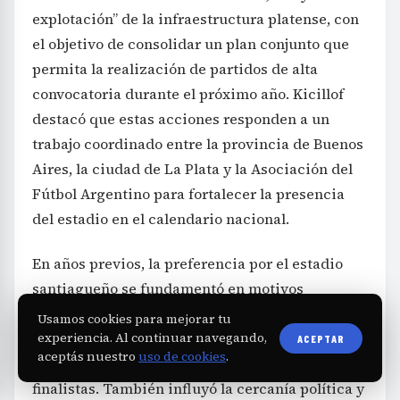
explotación” de la infraestructura platense, con
el objetivo de consolidar un plan conjunto que
permita la realización de partidos de alta
convocatoria durante el próximo año. Kicillof
destacó que estas acciones responden a un
trabajo coordinado entre la provincia de Buenos
Aires, la ciudad de La Plata y la Asociación del
Fútbol Argentino para fortalecer la presencia
del estadio en el calendario nacional.
En años previos, la preferencia por el estadio
santiagueño se fundamentó en motivos
económicos: la provincia cubría costos de
Usamos cookies para mejorar tu
seguridad y estadía para equipos y árbitros,
experiencia. Al continuar navegando,
ACEPTAR
aceptás nuestro
uso de cookies
.
mientras que los ingresos se dividían entre los
finalistas. También influyó la cercanía política y