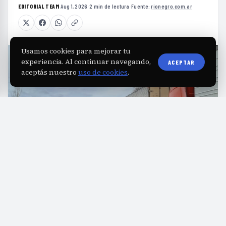
EDITORIAL TEAM
·
Aug 1, 2026
·
2 min de lectura
·
Fuente:
rionegro.com.ar
Usamos cookies para mejorar tu
experiencia. Al continuar navegando,
ACEPTAR
aceptás nuestro
uso de cookies
.
U
n operativo que organiza la espera de más
de 400 camiones se lleva adelante en
Cutral Co y Plaza Huincul, debido a la apertura
restringida del paso internacional Pino