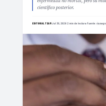
enfermedad no mortal, pero su muert
científico posterior.
·
Jul 30, 2026
·
2 min de lectura
·
Fuente:
rionegr
EDITORIAL TEAM