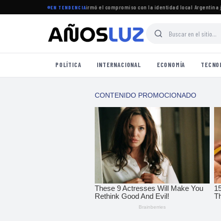
ró el período legislativo y reafirmó el compromiso con la identidad local
·
Argentina juga
EN TENDENCIA
POLÍTICA
INTERNACIONAL
ECONOMÍA
TECNO