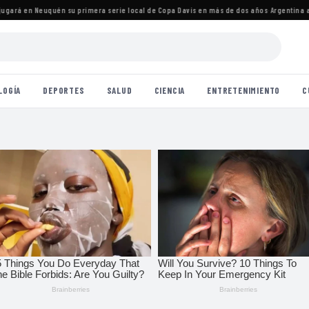
rá en Neuquén su primera serie local de Copa Davis en más de dos años
·
Argentina avan
LOGÍA
DEPORTES
SALUD
CIENCIA
ENTRETENIMIENTO
C