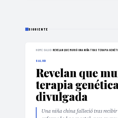
SIGUIENTE
HOME
›
SALUD
›
REVELAN QUE MURIÓ UNA NIÑA TRAS TERAPIA GENÉTI
SALUD
Revelan que mur
terapia genétic
divulgada
Una niña china falleció tras recibi